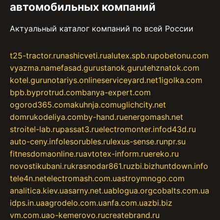
автомобильных компаний
Актуальный каталог компаний по всей России
t25-tractor.ru
nashicveti.ru
alutex.spb.ru
pobetonu.com
vyazma.name
fasad.guru
stanok.guru
tehznatok.com
kotel.guru
notariys.online
serviceyard.net
1igolka.com
bpb.by
protrud.com
banya-expert.com
ogorod365.com
akuhnja.com
uglichcity.net
domrukodeliya.com
by-hand.ru
energomash.net
stroitel-lab.ru
passat3.ru
electromonter.info
d43d.ru
auto-ceny.info
lesorubles.ru
lexus-sense.ru
npr.su
fitnesdomaonline.ru
avtotex-inform.ru
ereko.ru
novostikubani.ru
krasnodar861.ru
zbi.biz
huntdown.info
tele4n.net
electromash.com.ua
stroymnogo.com
analitica.kiev.ua
sarny.net.ua
blogua.org
cobalts.com.ua
idps.in.ua
agrodelo.com.ua
nfa.com.ua
zbi.biz
vm.com.ua
o-kemerovo.ru
createbrand.ru