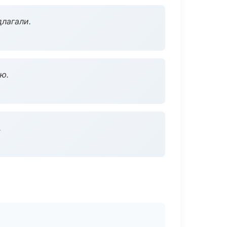
длагали.
ю.
.