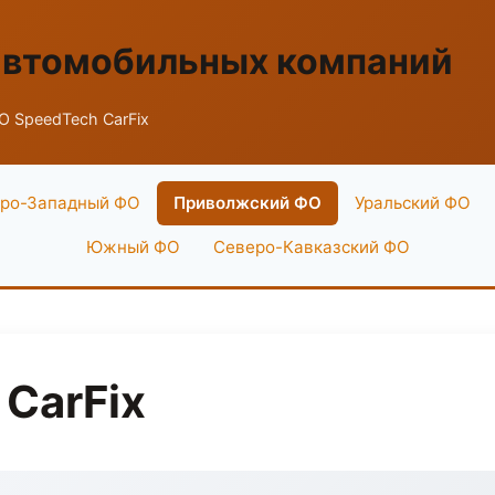
автомобильных компаний
 SpeedTech CarFix
ро-Западный ФО
Приволжский ФО
Уральский ФО
Южный ФО
Северо-Кавказский ФО
CarFix