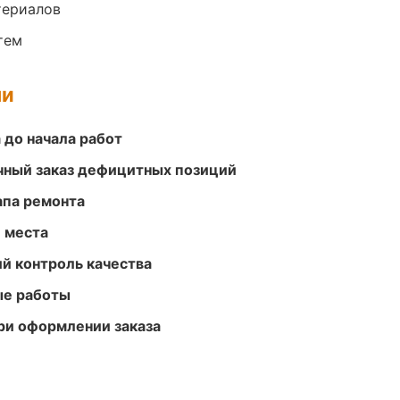
териалов
тем
ми
 до начала работ
очный заказ дефицитных позиций
апа ремонта
е места
й контроль качества
ые работы
ри оформлении заказа