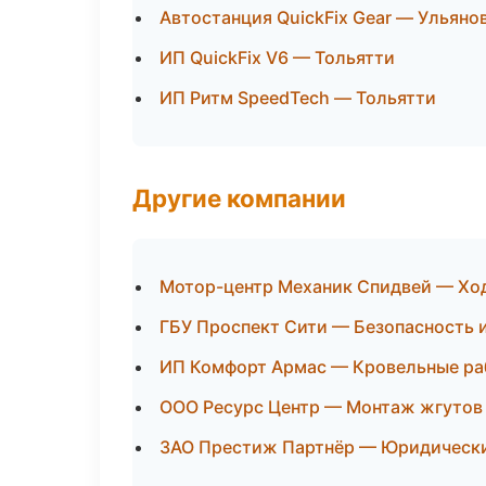
Автостанция QuickFix Gear — Ульяно
ИП QuickFix V6 — Тольятти
ИП Ритм SpeedTech — Тольятти
Другие компании
Мотор-центр Механик Спидвей — Ход
ГБУ Проспект Сити — Безопасность 
ИП Комфорт Армас — Кровельные раб
ООО Ресурс Центр — Монтаж жгутов 
ЗАО Престиж Партнёр — Юридические