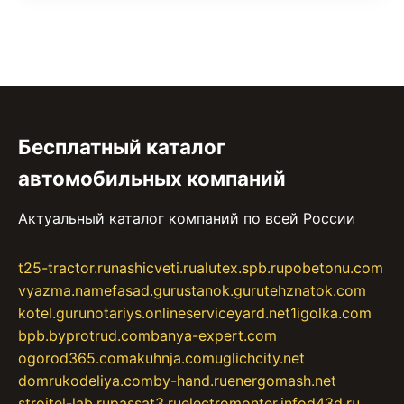
Бесплатный каталог
автомобильных компаний
Актуальный каталог компаний по всей России
t25-tractor.ru
nashicveti.ru
alutex.spb.ru
pobetonu.com
vyazma.name
fasad.guru
stanok.guru
tehznatok.com
kotel.guru
notariys.online
serviceyard.net
1igolka.com
bpb.by
protrud.com
banya-expert.com
ogorod365.com
akuhnja.com
uglichcity.net
domrukodeliya.com
by-hand.ru
energomash.net
stroitel-lab.ru
passat3.ru
electromonter.info
d43d.ru