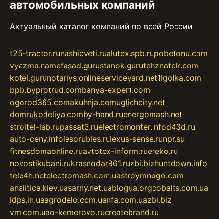
автомобильных компаний
Актуальный каталог компаний по всей России
t25-tractor.ru
nashicveti.ru
alutex.spb.ru
pobetonu.com
vyazma.name
fasad.guru
stanok.guru
tehznatok.com
kotel.guru
notariys.online
serviceyard.net
1igolka.com
bpb.by
protrud.com
banya-expert.com
ogorod365.com
akuhnja.com
uglichcity.net
domrukodeliya.com
by-hand.ru
energomash.net
stroitel-lab.ru
passat3.ru
electromonter.info
d43d.ru
auto-ceny.info
lesorubles.ru
lexus-sense.ru
npr.su
fitnesdomaonline.ru
avtotex-inform.ru
ereko.ru
novostikubani.ru
krasnodar861.ru
zbi.biz
huntdown.info
tele4n.net
electromash.com.ua
stroymnogo.com
analitica.kiev.ua
sarny.net.ua
blogua.org
cobalts.com.ua
idps.in.ua
agrodelo.com.ua
nfa.com.ua
zbi.biz
vm.com.ua
o-kemerovo.ru
createbrand.ru