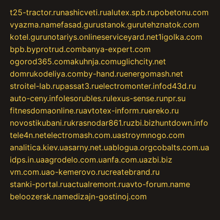
t25-tractor.ru
nashicveti.ru
alutex.spb.ru
pobetonu.com
vyazma.name
fasad.guru
stanok.guru
tehznatok.com
kotel.guru
notariys.online
serviceyard.net
1igolka.com
bpb.by
protrud.com
banya-expert.com
ogorod365.com
akuhnja.com
uglichcity.net
domrukodeliya.com
by-hand.ru
energomash.net
stroitel-lab.ru
passat3.ru
electromonter.info
d43d.ru
auto-ceny.info
lesorubles.ru
lexus-sense.ru
npr.su
fitnesdomaonline.ru
avtotex-inform.ru
ereko.ru
novostikubani.ru
krasnodar861.ru
zbi.biz
huntdown.info
tele4n.net
electromash.com.ua
stroymnogo.com
analitica.kiev.ua
sarny.net.ua
blogua.org
cobalts.com.ua
idps.in.ua
agrodelo.com.ua
nfa.com.ua
zbi.biz
vm.com.ua
o-kemerovo.ru
createbrand.ru
stanki-portal.ru
actualremont.ru
avto-forum.name
beloozersk.name
dizajn-gostinoj.com