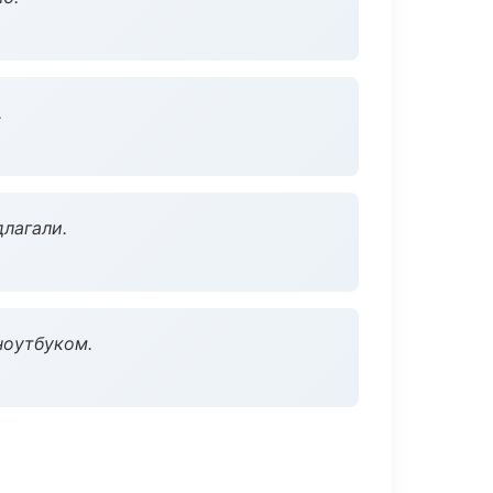
.
длагали.
ноутбуком.