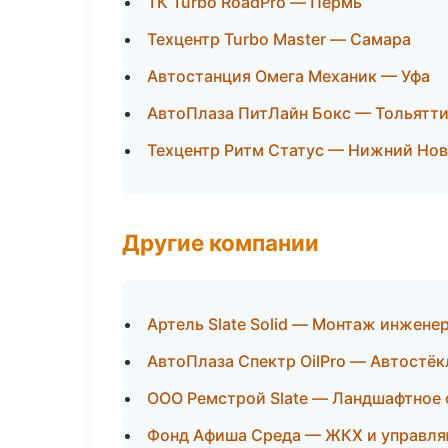
ТК Turbo RoadPro — Пермь
Техцентр Turbo Master — Самара
Автостанция Омега Механик — Уфа
АвтоПлаза ПитЛайн Бокс — Тольятт
Техцентр Ритм Статус — Нижний Но
Другие компании
Артель Slate Solid — Монтаж инжене
АвтоПлаза Спектр OilPro — Автостёкл
ООО Ремстрой Slate — Ландшафтное 
Фонд Афиша Среда — ЖКХ и управля