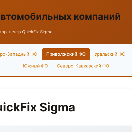
автомобильных компаний
ор-центр QuickFix Sigma
ро-Западный ФО
Приволжский ФО
Уральский ФО
Южный ФО
Северо-Кавказский ФО
ickFix Sigma