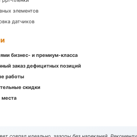
 ppf-плёнки
овных элементов
овка датчиков
ми
ями бизнес- и премиум-класса
очный заказ дефицитных позиций
ые работы
ительные скидки
е места
вет совпал идеально, зазоры без нареканий. Рекоменду