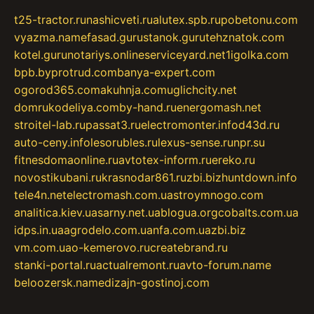
t25-tractor.ru
nashicveti.ru
alutex.spb.ru
pobetonu.com
vyazma.name
fasad.guru
stanok.guru
tehznatok.com
kotel.guru
notariys.online
serviceyard.net
1igolka.com
bpb.by
protrud.com
banya-expert.com
ogorod365.com
akuhnja.com
uglichcity.net
domrukodeliya.com
by-hand.ru
energomash.net
stroitel-lab.ru
passat3.ru
electromonter.info
d43d.ru
auto-ceny.info
lesorubles.ru
lexus-sense.ru
npr.su
fitnesdomaonline.ru
avtotex-inform.ru
ereko.ru
novostikubani.ru
krasnodar861.ru
zbi.biz
huntdown.info
tele4n.net
electromash.com.ua
stroymnogo.com
analitica.kiev.ua
sarny.net.ua
blogua.org
cobalts.com.ua
idps.in.ua
agrodelo.com.ua
nfa.com.ua
zbi.biz
vm.com.ua
o-kemerovo.ru
createbrand.ru
stanki-portal.ru
actualremont.ru
avto-forum.name
beloozersk.name
dizajn-gostinoj.com