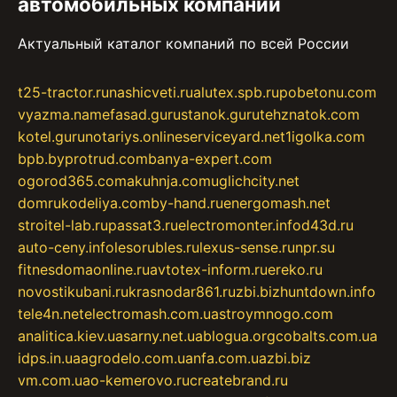
автомобильных компаний
Актуальный каталог компаний по всей России
t25-tractor.ru
nashicveti.ru
alutex.spb.ru
pobetonu.com
vyazma.name
fasad.guru
stanok.guru
tehznatok.com
kotel.guru
notariys.online
serviceyard.net
1igolka.com
bpb.by
protrud.com
banya-expert.com
ogorod365.com
akuhnja.com
uglichcity.net
domrukodeliya.com
by-hand.ru
energomash.net
stroitel-lab.ru
passat3.ru
electromonter.info
d43d.ru
auto-ceny.info
lesorubles.ru
lexus-sense.ru
npr.su
fitnesdomaonline.ru
avtotex-inform.ru
ereko.ru
novostikubani.ru
krasnodar861.ru
zbi.biz
huntdown.info
tele4n.net
electromash.com.ua
stroymnogo.com
analitica.kiev.ua
sarny.net.ua
blogua.org
cobalts.com.ua
idps.in.ua
agrodelo.com.ua
nfa.com.ua
zbi.biz
vm.com.ua
o-kemerovo.ru
createbrand.ru