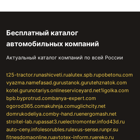
Бесплатный каталог
автомобильных компаний
Актуальный каталог компаний по всей России
t25-tractor.ru
nashicveti.ru
alutex.spb.ru
pobetonu.com
vyazma.name
fasad.guru
stanok.guru
tehznatok.com
kotel.guru
notariys.online
serviceyard.net
1igolka.com
bpb.by
protrud.com
banya-expert.com
ogorod365.com
akuhnja.com
uglichcity.net
domrukodeliya.com
by-hand.ru
energomash.net
stroitel-lab.ru
passat3.ru
electromonter.info
d43d.ru
auto-ceny.info
lesorubles.ru
lexus-sense.ru
npr.su
fitnesdomaonline.ru
avtotex-inform.ru
ereko.ru