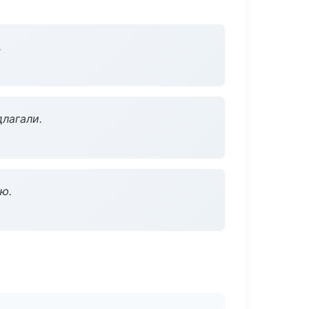
.
длагали.
ю.