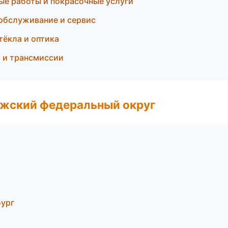
ые работы и покрасочные услуги
 обслуживание и сервис
тёкла и оптика
П и трансмиссии
лжский федеральный округ
бург