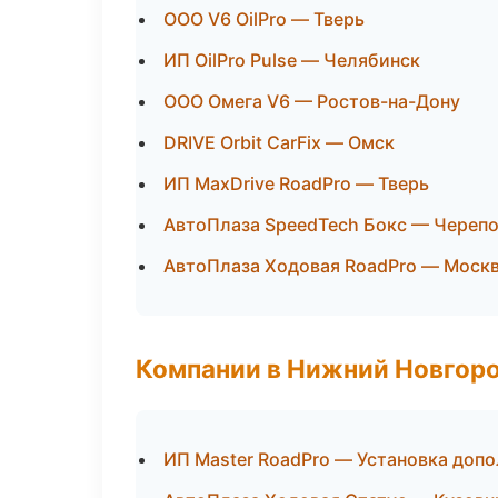
ООО V6 OilPro — Тверь
ИП OilPro Pulse — Челябинск
ООО Омега V6 — Ростов-на-Дону
DRIVE Orbit CarFix — Омск
ИП MaxDrive RoadPro — Тверь
АвтоПлаза SpeedTech Бокс — Череп
АвтоПлаза Ходовая RoadPro — Моск
Компании в Нижний Новгор
ИП Master RoadPro — Установка доп