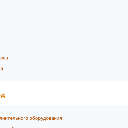
овец
ва
од
олнительного оборудования