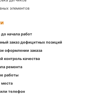
овка датчиков
овных элементов
ми
 до начала работ
очный заказ дефицитных позиций
ри оформлении заказа
й контроль качества
апа ремонта
ые работы
е места
 или телефон