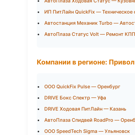
АвтоПлаза Ходовая Статус — Кузовн
ИП ПитЛайн QuickFix — Техническое
Автостанция Механик Turbo — Автос
АвтоПлаза Статус Volt — Ремонт КП
Компании в регионе: Приво
ООО QuickFix Pulse — Оренбург
DRIVE Бокс Спектр — Уфа
DRIVE Ходовая ПитЛайн — Казань
АвтоПлаза Спидвей RoadPro — Орен
ООО SpeedTech Sigma — Ульяновск