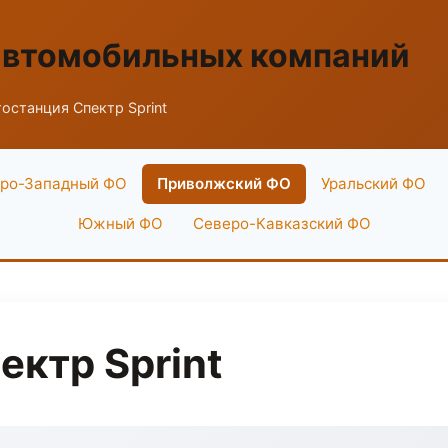
автомобильных компаний
останция Спектр Sprint
ро-Западный ФО
Приволжский ФО
Уральский ФО
Южный ФО
Северо-Кавказский ФО
ектр Sprint