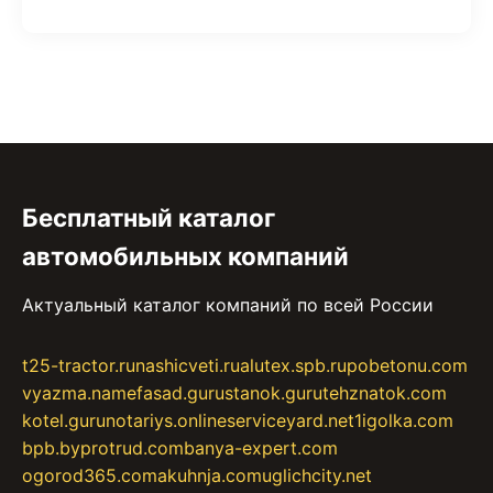
Бесплатный каталог
автомобильных компаний
Актуальный каталог компаний по всей России
t25-tractor.ru
nashicveti.ru
alutex.spb.ru
pobetonu.com
vyazma.name
fasad.guru
stanok.guru
tehznatok.com
kotel.guru
notariys.online
serviceyard.net
1igolka.com
bpb.by
protrud.com
banya-expert.com
ogorod365.com
akuhnja.com
uglichcity.net