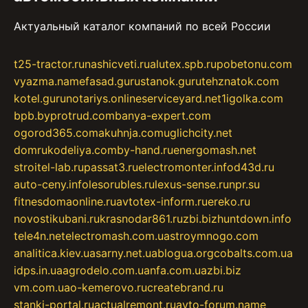
Актуальный каталог компаний по всей России
t25-tractor.ru
nashicveti.ru
alutex.spb.ru
pobetonu.com
vyazma.name
fasad.guru
stanok.guru
tehznatok.com
kotel.guru
notariys.online
serviceyard.net
1igolka.com
bpb.by
protrud.com
banya-expert.com
ogorod365.com
akuhnja.com
uglichcity.net
domrukodeliya.com
by-hand.ru
energomash.net
stroitel-lab.ru
passat3.ru
electromonter.info
d43d.ru
auto-ceny.info
lesorubles.ru
lexus-sense.ru
npr.su
fitnesdomaonline.ru
avtotex-inform.ru
ereko.ru
novostikubani.ru
krasnodar861.ru
zbi.biz
huntdown.info
tele4n.net
electromash.com.ua
stroymnogo.com
analitica.kiev.ua
sarny.net.ua
blogua.org
cobalts.com.ua
idps.in.ua
agrodelo.com.ua
nfa.com.ua
zbi.biz
vm.com.ua
o-kemerovo.ru
createbrand.ru
stanki-portal.ru
actualremont.ru
avto-forum.name