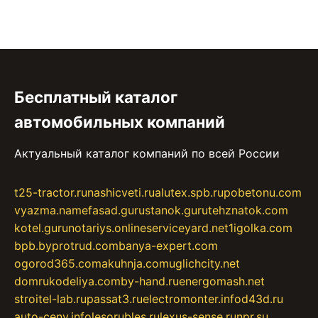
Бесплатный каталог
автомобильных компаний
Актуальный каталог компаний по всей России
t25-tractor.ru
nashicveti.ru
alutex.spb.ru
pobetonu.com
vyazma.name
fasad.guru
stanok.guru
tehznatok.com
kotel.guru
notariys.online
serviceyard.net
1igolka.com
bpb.by
protrud.com
banya-expert.com
ogorod365.com
akuhnja.com
uglichcity.net
domrukodeliya.com
by-hand.ru
energomash.net
stroitel-lab.ru
passat3.ru
electromonter.info
d43d.ru
auto-ceny.info
lesorubles.ru
lexus-sense.ru
npr.su