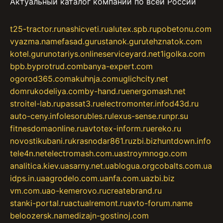
Актуальный каталог компаний по всей России
t25-tractor.ru
nashicveti.ru
alutex.spb.ru
pobetonu.com
vyazma.name
fasad.guru
stanok.guru
tehznatok.com
kotel.guru
notariys.online
serviceyard.net
1igolka.com
bpb.by
protrud.com
banya-expert.com
ogorod365.com
akuhnja.com
uglichcity.net
domrukodeliya.com
by-hand.ru
energomash.net
stroitel-lab.ru
passat3.ru
electromonter.info
d43d.ru
auto-ceny.info
lesorubles.ru
lexus-sense.ru
npr.su
fitnesdomaonline.ru
avtotex-inform.ru
ereko.ru
novostikubani.ru
krasnodar861.ru
zbi.biz
huntdown.info
tele4n.net
electromash.com.ua
stroymnogo.com
analitica.kiev.ua
sarny.net.ua
blogua.org
cobalts.com.ua
idps.in.ua
agrodelo.com.ua
nfa.com.ua
zbi.biz
vm.com.ua
o-kemerovo.ru
createbrand.ru
stanki-portal.ru
actualremont.ru
avto-forum.name
beloozersk.name
dizajn-gostinoj.com