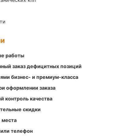
анических кпп
ти
ми
ые работы
очный заказ дефицитных позиций
ями бизнес- и премиум-класса
ри оформлении заказа
й контроль качества
ительные скидки
е места
 или телефон