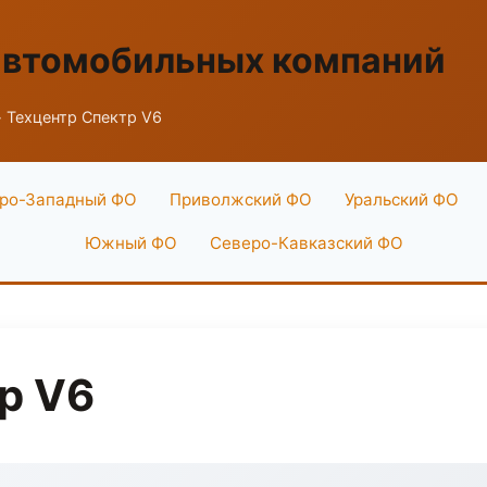
автомобильных компаний
 Техцентр Спектр V6
ро-Западный ФО
Приволжский ФО
Уральский ФО
Южный ФО
Северо-Кавказский ФО
р V6