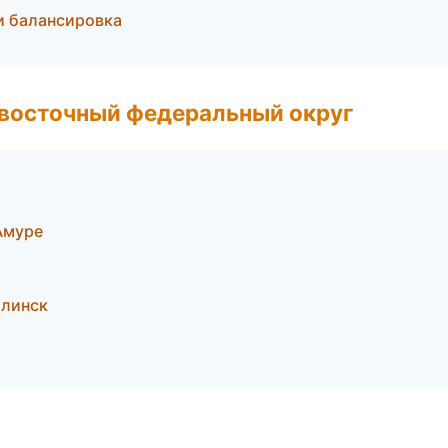
и балансировка
евосточный федеральный округ
Амуре
алинск