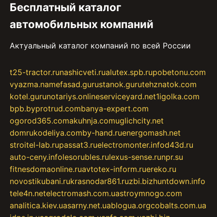
Бесплатный каталог
автомобильных компаний
Актуальный каталог компаний по всей России
t25-tractor.ru
nashicveti.ru
alutex.spb.ru
pobetonu.com
vyazma.name
fasad.guru
stanok.guru
tehznatok.com
kotel.guru
notariys.online
serviceyard.net
1igolka.com
bpb.by
protrud.com
banya-expert.com
ogorod365.com
akuhnja.com
uglichcity.net
domrukodeliya.com
by-hand.ru
energomash.net
stroitel-lab.ru
passat3.ru
electromonter.info
d43d.ru
auto-ceny.info
lesorubles.ru
lexus-sense.ru
npr.su
fitnesdomaonline.ru
avtotex-inform.ru
ereko.ru
novostikubani.ru
krasnodar861.ru
zbi.biz
huntdown.info
tele4n.net
electromash.com.ua
stroymnogo.com
analitica.kiev.ua
sarny.net.ua
blogua.org
cobalts.com.ua