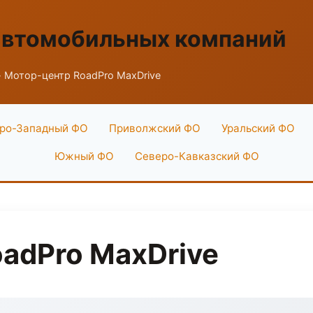
автомобильных компаний
 Мотор-центр RoadPro MaxDrive
ро-Западный ФО
Приволжский ФО
Уральский ФО
Южный ФО
Северо-Кавказский ФО
adPro MaxDrive