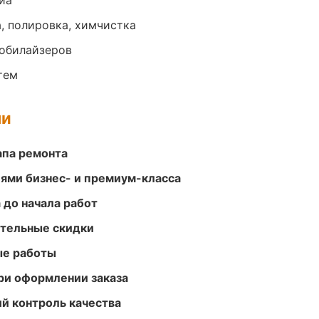
иа
, полировка, химчистка
обилайзеров
тем
ми
апа ремонта
ями бизнес- и премиум-класса
 до начала работ
ительные скидки
ые работы
ри оформлении заказа
й контроль качества