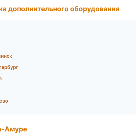
ка дополнительного оборудования
линск
тербург
э
ово
а-Амуре