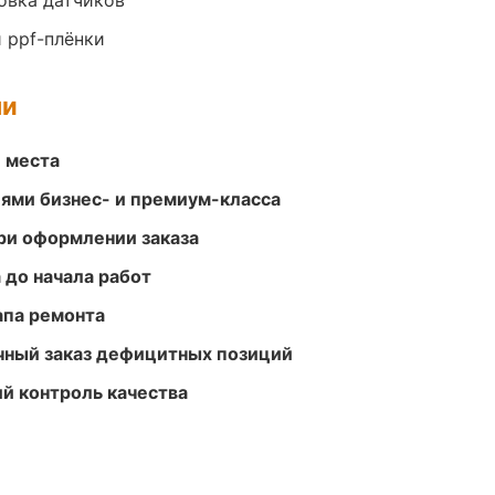
овка датчиков
 ppf-плёнки
ми
е места
ями бизнес- и премиум-класса
ри оформлении заказа
 до начала работ
апа ремонта
очный заказ дефицитных позиций
й контроль качества