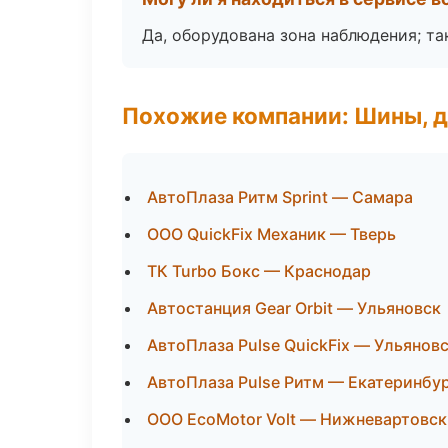
Да, оборудована зона наблюдения; т
Похожие компании: Шины, д
АвтоПлаза Ритм Sprint — Самара
ООО QuickFix Механик — Тверь
ТК Turbo Бокс — Краснодар
Автостанция Gear Orbit — Ульяновск
АвтоПлаза Pulse QuickFix — Ульянов
АвтоПлаза Pulse Ритм — Екатеринбу
ООО EcoMotor Volt — Нижневартовск