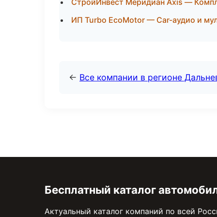
СтройИнвест Меридиан Axis — Компл
ИП Turbo EcoMotor — Car-аудио и му
←
Все компании в регионе Дальн
Бесплатный каталог автомоби
Актуальный каталог компаний по всей Рос