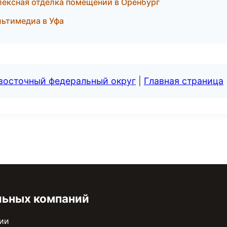
ексная отделка помещений в Оренбург
льтимедиа в Уфа
евосточный федеральный округ
|
Главная страница
льных компаний
сии