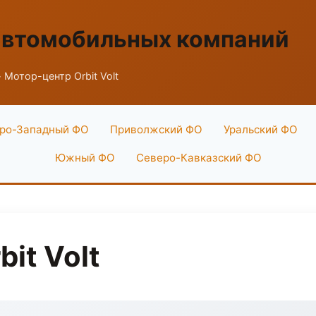
автомобильных компаний
 Мотор-центр Orbit Volt
ро-Западный ФО
Приволжский ФО
Уральский ФО
Южный ФО
Северо-Кавказский ФО
it Volt