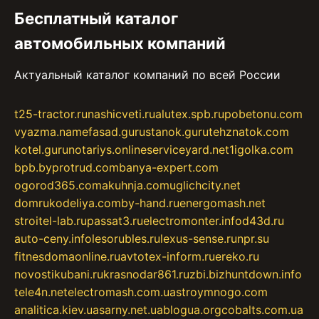
Бесплатный каталог
автомобильных компаний
Актуальный каталог компаний по всей России
t25-tractor.ru
nashicveti.ru
alutex.spb.ru
pobetonu.com
vyazma.name
fasad.guru
stanok.guru
tehznatok.com
kotel.guru
notariys.online
serviceyard.net
1igolka.com
bpb.by
protrud.com
banya-expert.com
ogorod365.com
akuhnja.com
uglichcity.net
domrukodeliya.com
by-hand.ru
energomash.net
stroitel-lab.ru
passat3.ru
electromonter.info
d43d.ru
auto-ceny.info
lesorubles.ru
lexus-sense.ru
npr.su
fitnesdomaonline.ru
avtotex-inform.ru
ereko.ru
novostikubani.ru
krasnodar861.ru
zbi.biz
huntdown.info
tele4n.net
electromash.com.ua
stroymnogo.com
analitica.kiev.ua
sarny.net.ua
blogua.org
cobalts.com.ua