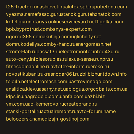
t25-tractor.ru
nashicveti.ru
alutex.spb.ru
pobetonu.com
vyazma.name
fasad.guru
stanok.guru
tehznatok.com
kotel.guru
notariys.online
serviceyard.net
1igolka.com
bpb.by
protrud.com
banya-expert.com
ogorod365.com
akuhnja.com
uglichcity.net
domrukodeliya.com
by-hand.ru
energomash.net
stroitel-lab.ru
passat3.ru
electromonter.info
d43d.ru
auto-ceny.info
lesorubles.ru
lexus-sense.ru
npr.su
fitnesdomaonline.ru
avtotex-inform.ru
ereko.ru
novostikubani.ru
krasnodar861.ru
zbi.biz
huntdown.info
tele4n.net
electromash.com.ua
stroymnogo.com
analitica.kiev.ua
sarny.net.ua
blogua.org
cobalts.com.ua
idps.in.ua
agrodelo.com.ua
nfa.com.ua
zbi.biz
vm.com.ua
o-kemerovo.ru
createbrand.ru
stanki-portal.ru
actualremont.ru
avto-forum.name
beloozersk.name
dizajn-gostinoj.com