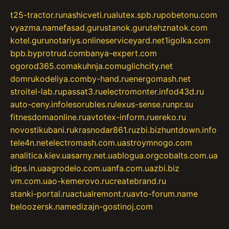
t25-tractor.ru
nashicveti.ru
alutex.spb.ru
pobetonu.com
vyazma.name
fasad.guru
stanok.guru
tehznatok.com
kotel.guru
notariys.online
serviceyard.net
1igolka.com
bpb.by
protrud.com
banya-expert.com
ogorod365.com
akuhnja.com
uglichcity.net
domrukodeliya.com
by-hand.ru
energomash.net
stroitel-lab.ru
passat3.ru
electromonter.info
d43d.ru
auto-ceny.info
lesorubles.ru
lexus-sense.ru
npr.su
fitnesdomaonline.ru
avtotex-inform.ru
ereko.ru
novostikubani.ru
krasnodar861.ru
zbi.biz
huntdown.info
tele4n.net
electromash.com.ua
stroymnogo.com
analitica.kiev.ua
sarny.net.ua
blogua.org
cobalts.com.ua
idps.in.ua
agrodelo.com.ua
nfa.com.ua
zbi.biz
vm.com.ua
o-kemerovo.ru
createbrand.ru
stanki-portal.ru
actualremont.ru
avto-forum.name
beloozersk.name
dizajn-gostinoj.com