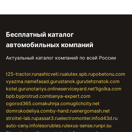
Бесплатный каталог
автомобильных компаний
Актуальный каталог компаний по всей России
t25-tractor.ru
nashicveti.ru
alutex.spb.ru
pobetonu.com
vyazma.name
fasad.guru
stanok.guru
tehznatok.com
kotel.guru
notariys.online
serviceyard.net
1igolka.com
bpb.by
protrud.com
banya-expert.com
ogorod365.com
akuhnja.com
uglichcity.net
domrukodeliya.com
by-hand.ru
energomash.net
stroitel-lab.ru
passat3.ru
electromonter.info
d43d.ru
auto-ceny.info
lesorubles.ru
lexus-sense.ru
npr.su