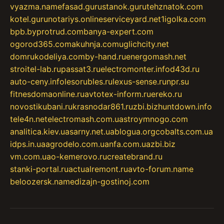
vyazma.name
fasad.guru
stanok.guru
tehznatok.com
kotel.guru
notariys.online
serviceyard.net
1igolka.com
bpb.by
protrud.com
banya-expert.com
ogorod365.com
akuhnja.com
uglichcity.net
domrukodeliya.com
by-hand.ru
energomash.net
stroitel-lab.ru
passat3.ru
electromonter.info
d43d.ru
auto-ceny.info
lesorubles.ru
lexus-sense.ru
npr.su
fitnesdomaonline.ru
avtotex-inform.ru
ereko.ru
novostikubani.ru
krasnodar861.ru
zbi.biz
huntdown.info
tele4n.net
electromash.com.ua
stroymnogo.com
analitica.kiev.ua
sarny.net.ua
blogua.org
cobalts.com.ua
idps.in.ua
agrodelo.com.ua
nfa.com.ua
zbi.biz
vm.com.ua
o-kemerovo.ru
createbrand.ru
stanki-portal.ru
actualremont.ru
avto-forum.name
beloozersk.name
dizajn-gostinoj.com