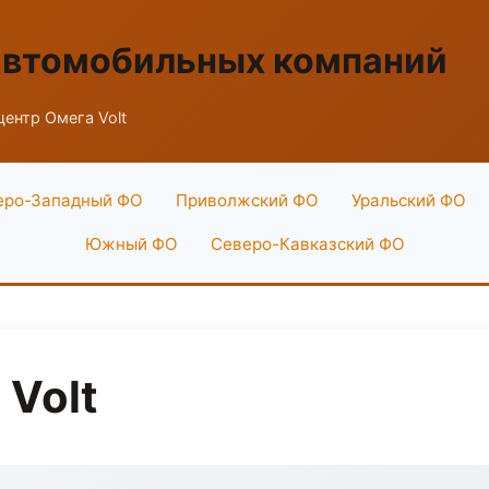
автомобильных компаний
центр Омега Volt
еро-Западный ФО
Приволжский ФО
Уральский ФО
Южный ФО
Северо-Кавказский ФО
 Volt