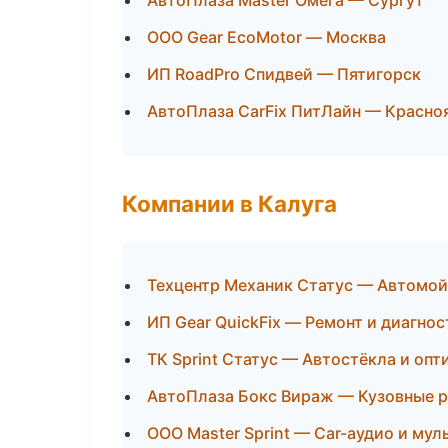
АвтоПлаза Master Омега — Сургут
ООО Gear EcoMotor — Москва
ИП RoadPro Спидвей — Пятигорск
АвтоПлаза CarFix ПитЛайн — Красно
Компании в Калуга
Техцентр Механик Статус — Автомой
ИП Gear QuickFix — Ремонт и диагнос
ТК Sprint Статус — Автостёкла и опт
АвтоПлаза Бокс Вираж — Кузовные р
ООО Master Sprint — Car-аудио и му