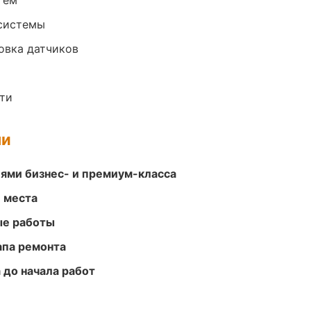
тем
системы
овка датчиков
ти
ми
ями бизнес- и премиум-класса
е места
ые работы
апа ремонта
 до начала работ