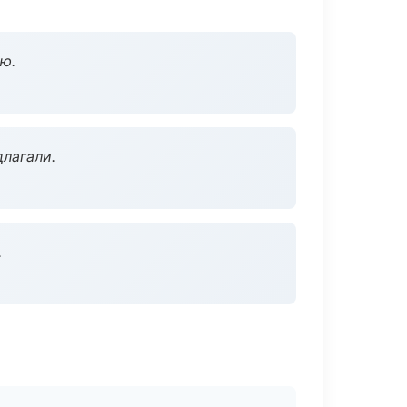
ю.
длагали.
.