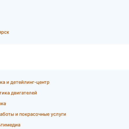
ярск
ка и детейлинг-центр
тика двигателей
ика
аботы и покрасочные услуги
льтимедиа