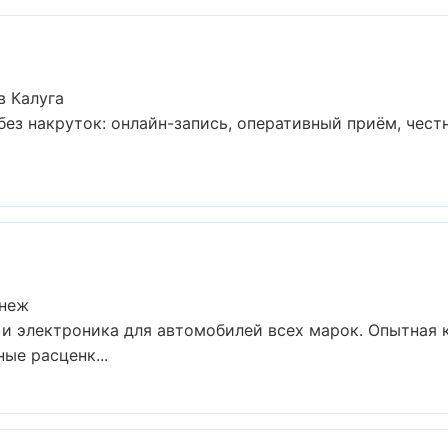
в Калуга
ез накруток: онлайн-запись, оперативный приём, честн
онеж
и электроника для автомобилей всех марок. Опытная 
ые расценк...