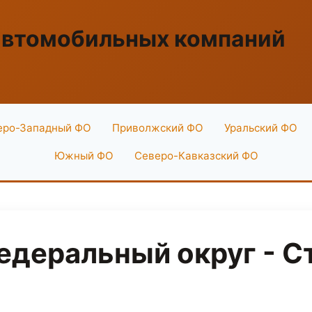
автомобильных компаний
еро-Западный ФО
Приволжский ФО
Уральский ФО
Южный ФО
Северо-Кавказский ФО
деральный округ - С