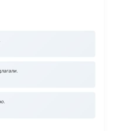
.
длагали.
ю.