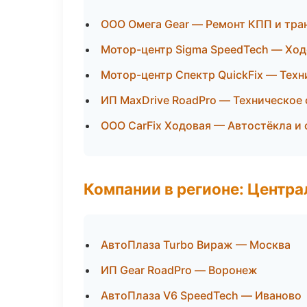
ООО Омега Gear — Ремонт КПП и тр
Мотор-центр Sigma SpeedTech — Ходо
Мотор-центр Спектр QuickFix — Тех
ИП MaxDrive RoadPro — Техническое
ООО CarFix Ходовая — Автостёкла и 
Компании в регионе: Центр
АвтоПлаза Turbo Вираж — Москва
ИП Gear RoadPro — Воронеж
АвтоПлаза V6 SpeedTech — Иваново