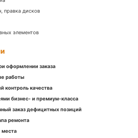
иа
, правка дисков
овных элементов
ми
ри оформлении заказа
ые работы
й контроль качества
ями бизнес- и премиум-класса
очный заказ дефицитных позиций
апа ремонта
е места