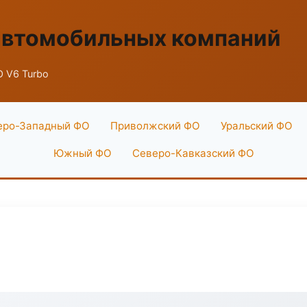
автомобильных компаний
 V6 Turbo
еро-Западный ФО
Приволжский ФО
Уральский ФО
Южный ФО
Северо-Кавказский ФО