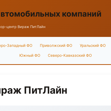
автомобильных компаний
ор-центр Вираж ПитЛайн
еро-Западный ФО
Приволжский ФО
Уральский ФО
Южный ФО
Северо-Кавказский ФО
ираж ПитЛайн