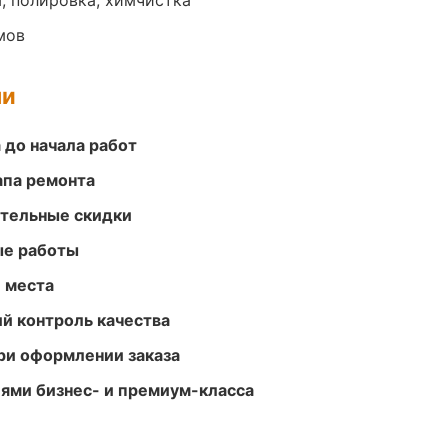
, полировка, химчистка
мов
ми
 до начала работ
апа ремонта
ительные скидки
ые работы
е места
й контроль качества
ри оформлении заказа
ями бизнес- и премиум-класса