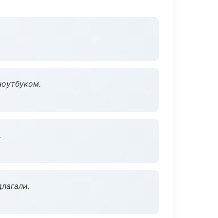
ноутбуком.
.
длагали.