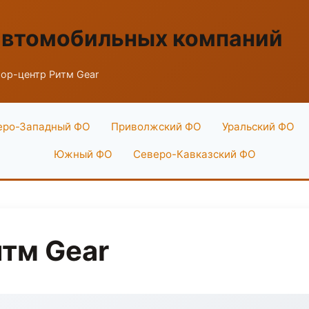
автомобильных компаний
ор-центр Ритм Gear
еро-Западный ФО
Приволжский ФО
Уральский ФО
Южный ФО
Северо-Кавказский ФО
тм Gear