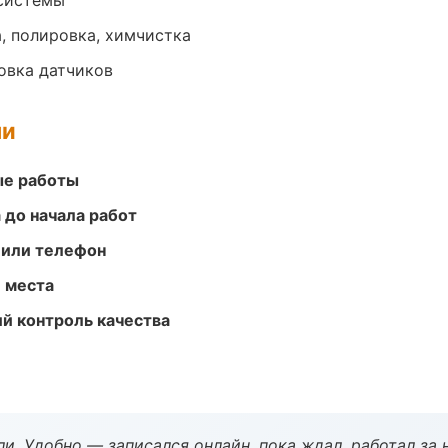
системы
, полировка, химчистка
овка датчиков
ми
ые работы
 до начала работ
 или телефон
е места
й контроль качества
и. Удобно — записался онлайн, пока ждал, работал за 