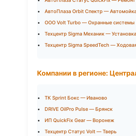
АвтоПлаза Статус QuickFix — Ремонт
АвтоПлаза Orbit Спектр — Автомойка
ООО Volt Turbo — Охранные системы
Техцентр Sigma Механик — Установк
Техцентр Sigma SpeedTech — Ходовая
Компании в регионе: Центр
ТК Sprint Бокс — Иваново
DRIVE OilPro Pulse — Брянск
ИП QuickFix Gear — Воронеж
Техцентр Статус Volt — Тверь