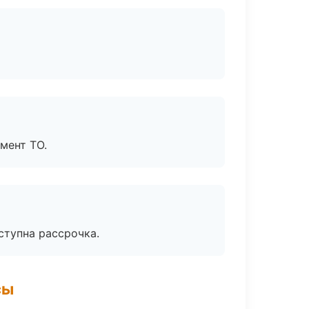
мент ТО.
ступна рассрочка.
сы