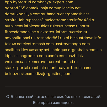
bpb.by
protrud.com
banya-expert.com
ogorod365.com
akuhnja.com
uglichcity.net
domrukodeliya.com
by-hand.ru
energomash.net
stroitel-lab.ru
passat3.ru
electromonter.info
d43d.ru
auto-ceny.info
lesorubles.ru
lexus-sense.ru
npr.su
fitnesdomaonline.ru
avtotex-inform.ru
ereko.ru
novostikubani.ru
krasnodar861.ru
zbi.biz
huntdown.info
tele4n.net
electromash.com.ua
stroymnogo.com
analitica.kiev.ua
sarny.net.ua
blogua.org
cobalts.com.ua
idps.in.ua
agrodelo.com.ua
nfa.com.ua
zbi.biz
vm.com.ua
o-kemerovo.ru
createbrand.ru
stanki-portal.ru
actualremont.ru
avto-forum.name
beloozersk.name
dizajn-gostinoj.com
© Бесплатный каталог автомобильных компаний.
Все права защищены.