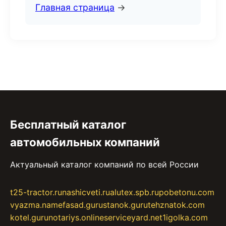
Главная страница
→
Бесплатный каталог
автомобильных компаний
Актуальный каталог компаний по всей России
t25-tractor.ru
nashicveti.ru
alutex.spb.ru
pobetonu.com
vyazma.name
fasad.guru
stanok.guru
tehznatok.com
kotel.guru
notariys.online
serviceyard.net
1igolka.com