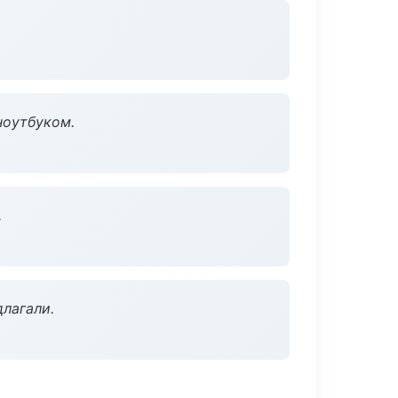
ноутбуком.
.
длагали.