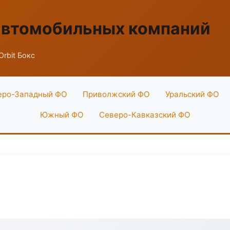
автомобильных компаний
Orbit Бокс
еро-Западный ФО
Приволжский ФО
Уральский ФО
Южный ФО
Северо-Кавказский ФО