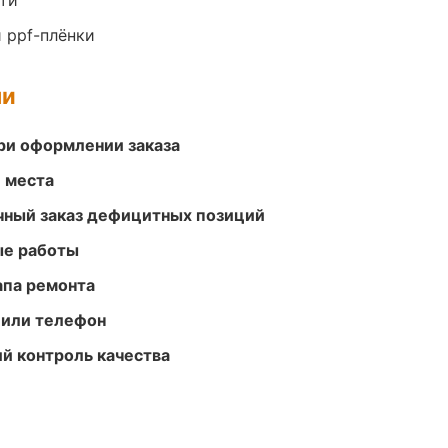
ти
 ppf-плёнки
ми
ри оформлении заказа
е места
очный заказ дефицитных позиций
ые работы
апа ремонта
 или телефон
й контроль качества