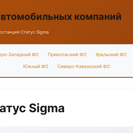
автомобильных компаний
останция Статус Sigma
еро-Западный ФО
Приволжский ФО
Уральский ФО
Южный ФО
Северо-Кавказский ФО
атус Sigma