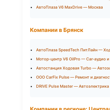
АвтоПлаза V6 MaxDrive — Москва
Компании в Брянск
АвтоПлаза SpeedTech ПитЛайн — Ход
Мотор-центр V6 OilPro — Car-аудио 
Автостанция Ходовая Turbo — Автоэ
ООО CarFix Pulse — Ремонт и диагно
DRIVE Pulse Master — Автоэлектрика
Компании в регионе: Центр