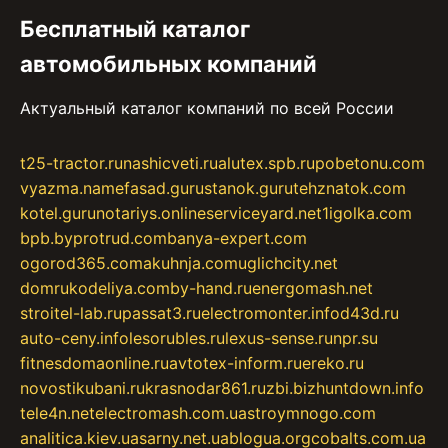
Бесплатный каталог
автомобильных компаний
Актуальный каталог компаний по всей России
t25-tractor.ru
nashicveti.ru
alutex.spb.ru
pobetonu.com
vyazma.name
fasad.guru
stanok.guru
tehznatok.com
kotel.guru
notariys.online
serviceyard.net
1igolka.com
bpb.by
protrud.com
banya-expert.com
ogorod365.com
akuhnja.com
uglichcity.net
domrukodeliya.com
by-hand.ru
energomash.net
stroitel-lab.ru
passat3.ru
electromonter.info
d43d.ru
auto-ceny.info
lesorubles.ru
lexus-sense.ru
npr.su
fitnesdomaonline.ru
avtotex-inform.ru
ereko.ru
novostikubani.ru
krasnodar861.ru
zbi.biz
huntdown.info
tele4n.net
electromash.com.ua
stroymnogo.com
analitica.kiev.ua
sarny.net.ua
blogua.org
cobalts.com.ua