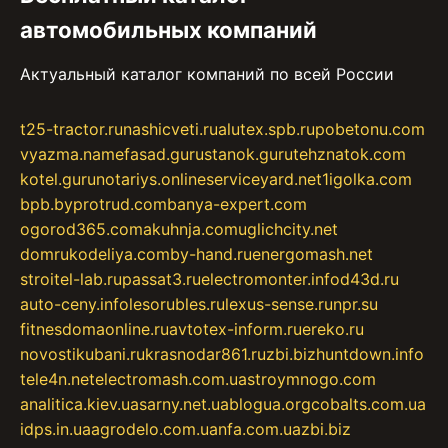
автомобильных компаний
Актуальный каталог компаний по всей России
t25-tractor.ru
nashicveti.ru
alutex.spb.ru
pobetonu.com
vyazma.name
fasad.guru
stanok.guru
tehznatok.com
kotel.guru
notariys.online
serviceyard.net
1igolka.com
bpb.by
protrud.com
banya-expert.com
ogorod365.com
akuhnja.com
uglichcity.net
domrukodeliya.com
by-hand.ru
energomash.net
stroitel-lab.ru
passat3.ru
electromonter.info
d43d.ru
auto-ceny.info
lesorubles.ru
lexus-sense.ru
npr.su
fitnesdomaonline.ru
avtotex-inform.ru
ereko.ru
novostikubani.ru
krasnodar861.ru
zbi.biz
huntdown.info
tele4n.net
electromash.com.ua
stroymnogo.com
analitica.kiev.ua
sarny.net.ua
blogua.org
cobalts.com.ua
idps.in.ua
agrodelo.com.ua
nfa.com.ua
zbi.biz