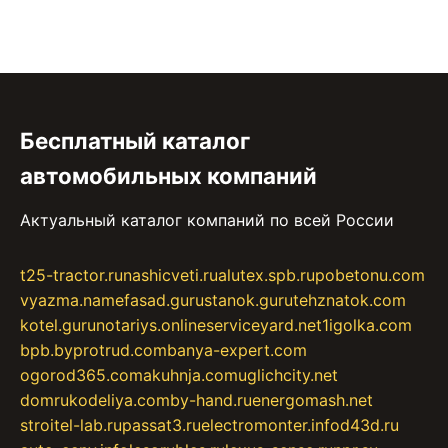
Бесплатный каталог
автомобильных компаний
Актуальный каталог компаний по всей России
t25-tractor.ru
nashicveti.ru
alutex.spb.ru
pobetonu.com
vyazma.name
fasad.guru
stanok.guru
tehznatok.com
kotel.guru
notariys.online
serviceyard.net
1igolka.com
bpb.by
protrud.com
banya-expert.com
ogorod365.com
akuhnja.com
uglichcity.net
domrukodeliya.com
by-hand.ru
energomash.net
stroitel-lab.ru
passat3.ru
electromonter.info
d43d.ru